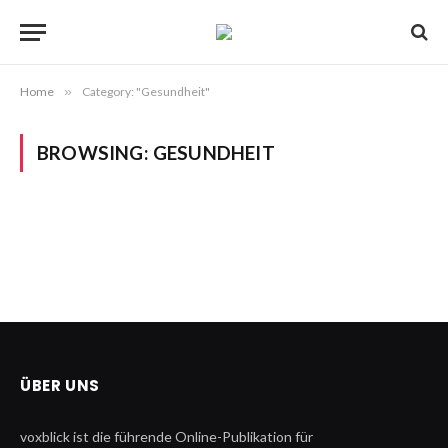
Home
»
Category: "Gesundheit"
BROWSING:
GESUNDHEIT
ÜBER UNS
voxblick ist die führende Online-Publikation für