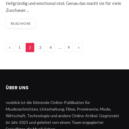
tiefgründig und emotional sind. Genau das macht sie für viele
Zuschauer…
READ MORE
Previous
Next
…
1
2
3
4
9
ÜBER UNS
voxblick ist die führende Online-Publikation für
Musiknachrichten, Unterhaltung, Filme, Prominente, Mode,
Wirtschaft, Technologie und andere Online-Artikel. Gegründet
im Jahr 2025 und geleitet von einem Team engagierter
Freiwilliger, die Musik lieben.