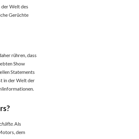
n der Welt des
olche Gerüchte
aher rühren, dass
liebten Show
iellen Statements
t in der Welt der
hlinformationen.
rs?
chäfte
. Als
 Motors, dem