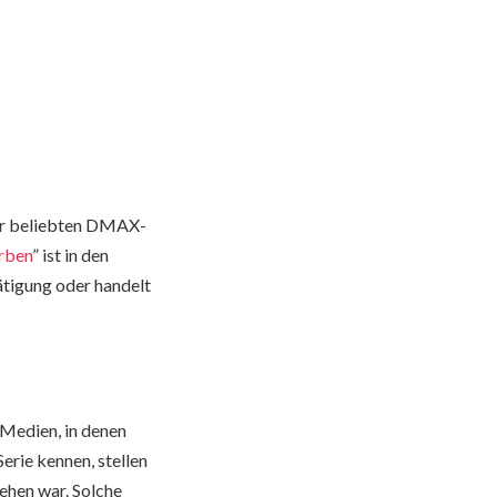
der beliebten DMAX-
rben
” ist in den
ätigung oder handelt
 Medien, in denen
erie kennen, stellen
sehen war. Solche