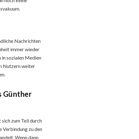
nn noch keine
onsvakuum.
dliche Nachrichten
enheit immer wieder
 in sozialen Medien
on Nutzern weiter
en.
s Günther
 sich zum Teil durch
ge Verbindung zu den
andelt. Wenn dann