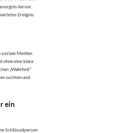
esorgnis hervor.
wartetes Ereignis
h soziale Medien
d ohne eine klare
ichen „Wahrheit“
nen suchten und
r ein
ne Schlüsselperson