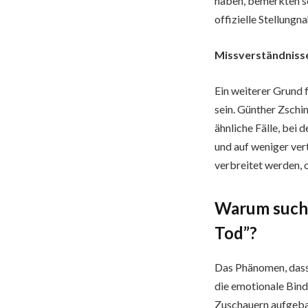
haben, bemerkten se
offizielle Stellung
Missverständniss
Ein weiterer Grund
sein. Günther Zschi
ähnliche Fälle, bei
und auf weniger ver
verbreitet werden, 
Warum suche
Tod”?
Das Phänomen, dass 
die emotionale Bind
Zuschauern aufgeba