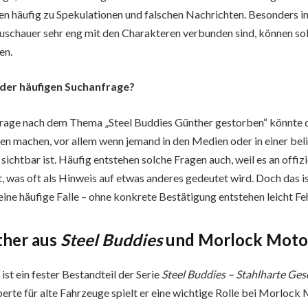
en häufig zu Spekulationen und falschen Nachrichten. Besonders i
Zuschauer sehr eng mit den Charakteren verbunden sind, können s
en.
 der häufigen Suchanfrage?
frage nach dem Thema „Steel Buddies Günther gestorben“ könnte d
en machen, vor allem wenn jemand in den Medien oder in einer be
 sichtbar ist. Häufig entstehen solche Fragen auch, weil es an offiz
t, was oft als Hinweis auf etwas anderes gedeutet wird. Doch das is
eine häufige Falle – ohne konkrete Bestätigung entstehen leicht Fe
ther aus
Steel Buddies
und Morlock Moto
st ein fester Bestandteil der Serie
Steel Buddies – Stahlharte Ges
rte für alte Fahrzeuge spielt er eine wichtige Rolle bei Morlock