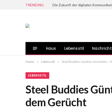
TRENDING
Die Zukunft der digitalen Kommunikat
Haus
Lebensstil
Nachrich
Home
»
Lebensstil
»
Steel Buddies Günther Gestorben – D
LEBENSSTIL
Steel Buddies Gün
dem Gerücht