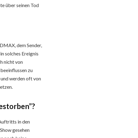
hte über seinen Tod
n DMAX, dem Sender,
in solches Ereignis
ch nicht von
 beeinflussen zu
r und werden oft von
etzen.
estorben”?
ftritts in den
er Show gesehen