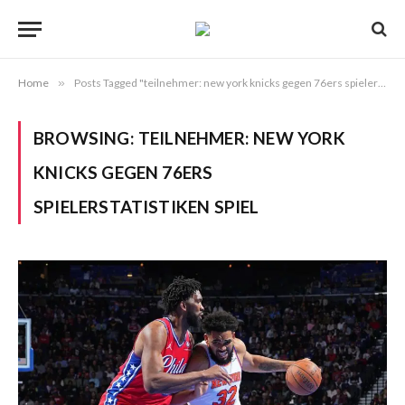
Home
»
Posts Tagged "teilnehmer: new york knicks gegen 76ers spielerstatistiken spiel"
BROWSING:
TEILNEHMER: NEW YORK
KNICKS GEGEN 76ERS
SPIELERSTATISTIKEN SPIEL