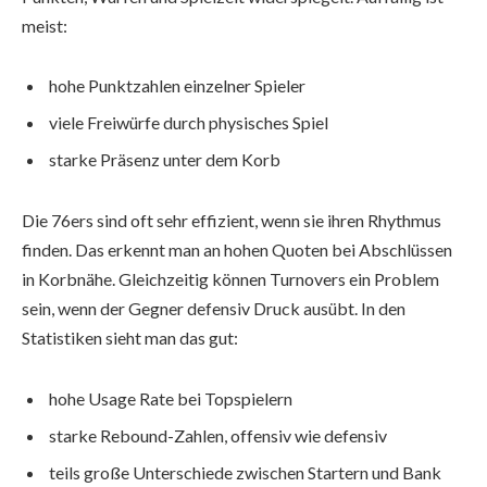
meist:
hohe Punktzahlen einzelner Spieler
viele Freiwürfe durch physisches Spiel
starke Präsenz unter dem Korb
Die 76ers sind oft sehr effizient, wenn sie ihren Rhythmus
finden. Das erkennt man an hohen Quoten bei Abschlüssen
in Korbnähe. Gleichzeitig können Turnovers ein Problem
sein, wenn der Gegner defensiv Druck ausübt. In den
Statistiken sieht man das gut:
hohe Usage Rate bei Topspielern
starke Rebound-Zahlen, offensiv wie defensiv
teils große Unterschiede zwischen Startern und Bank