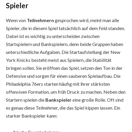
Spieler
Wenn von
Teilnehmern
gesprochen wird, meint man alle
Spieler, die in diesem Spiel tatsächlich auf dem Feld standen.
Dabei ist es wichtig zu unterscheiden zwischen
Startspielern und Bankspielern, denn beide Gruppen haben
unterschiedliche Aufgaben. Die Startaufstellung der New
York Knicks besteht meist aus Spielern, die Stabilität
bringen sollen. Sie eröffnen das Spiel, setzen den Ton in der
Defensive und sorgen für einen sauberen Spielaufbau. Die
Philadelphia 76ers starten häufig mit ihrer stärksten
offensiven Formation, um früh Druck zu machen. Neben den
Startern spielen die
Bankspieler
eine große Rolle. Oft sind
es genau diese Teilnehmer, die das Spiel kippen lassen. Ein
starker Bankspieler kann: