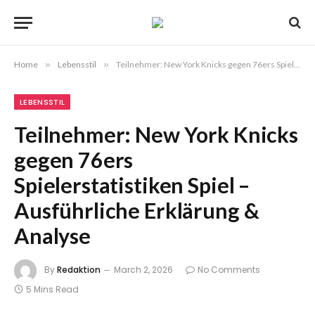
Home
»
Lebensstil
»
Teilnehmer: New York Knicks gegen 76ers Spielerstatistiken Spiel – Ausführliche Erklärung & Analyse
LEBENSSTIL
Teilnehmer: New York Knicks
gegen 76ers
Spielerstatistiken Spiel –
Ausführliche Erklärung &
Analyse
By
Redaktion
March 2, 2026
No Comments
5 Mins Read