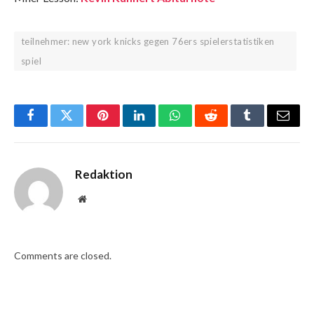
teilnehmer: new york knicks gegen 76ers spielerstatistiken
spiel
Facebook
Twitter
Pinterest
LinkedIn
WhatsApp
Reddit
Tumblr
Email
Redaktion
Website
Comments are closed.