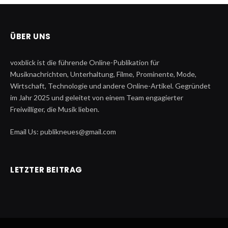
ÜBER UNS
voxblick ist die führende Online-Publikation für
Musiknachrichten, Unterhaltung, Filme, Prominente, Mode,
Wirtschaft, Technologie und andere Online-Artikel. Gegründet
im Jahr 2025 und geleitet von einem Team engagierter
Freiwilliger, die Musik lieben.
Email Us: publikneues@gmail.com
LETZTER BEITRAG