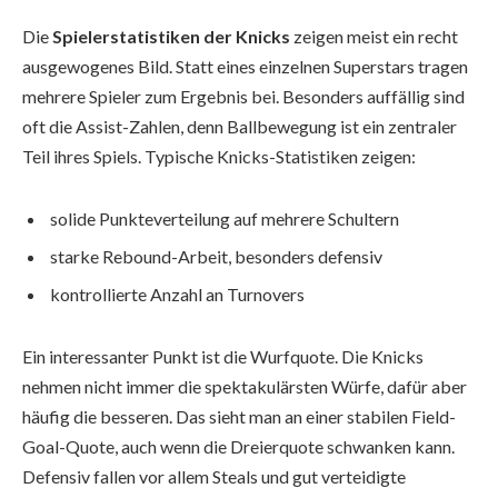
Die
Spielerstatistiken der Knicks
zeigen meist ein recht
ausgewogenes Bild. Statt eines einzelnen Superstars tragen
mehrere Spieler zum Ergebnis bei. Besonders auffällig sind
oft die Assist-Zahlen, denn Ballbewegung ist ein zentraler
Teil ihres Spiels. Typische Knicks-Statistiken zeigen:
solide Punkteverteilung auf mehrere Schultern
starke Rebound-Arbeit, besonders defensiv
kontrollierte Anzahl an Turnovers
Ein interessanter Punkt ist die Wurfquote. Die Knicks
nehmen nicht immer die spektakulärsten Würfe, dafür aber
häufig die besseren. Das sieht man an einer stabilen Field-
Goal-Quote, auch wenn die Dreierquote schwanken kann.
Defensiv fallen vor allem Steals und gut verteidigte