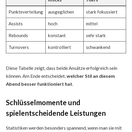
Punkteverteilung
ausgeglichen
stark fokussiert
Assists
hoch
mittel
Rebounds
konstant
sehr stark
Turnovers
kontrolliert
schwankend
Diese Tabelle zeigt, dass beide Ansätze erfolgreich sein
können. Am Ende entscheidet,
welcher Stil an diesem
Abend besser funktioniert hat
.
Schlüsselmomente und
spielentscheidende Leistungen
Statistiken werden besonders spannend, wenn man sie mit