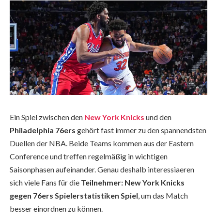
Ein Spiel zwischen den
New York Knicks
und den
Philadelphia 76ers
gehört fast immer zu den spannendsten
Duellen der NBA. Beide Teams kommen aus der Eastern
Conference und treffen regelmäßig in wichtigen
Saisonphasen aufeinander. Genau deshalb interessiaeren
sich viele Fans für die
Teilnehmer: New York Knicks
gegen 76ers Spielerstatistiken Spiel
, um das Match
besser einordnen zu können.