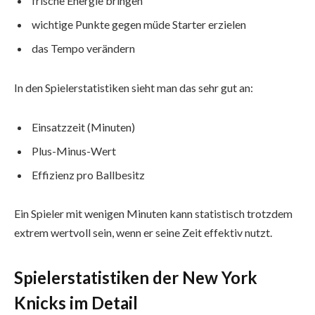
frische Energie bringen
wichtige Punkte gegen müde Starter erzielen
das Tempo verändern
In den Spielerstatistiken sieht man das sehr gut an:
Einsatzzeit (Minuten)
Plus-Minus-Wert
Effizienz pro Ballbesitz
Ein Spieler mit wenigen Minuten kann statistisch trotzdem
extrem wertvoll sein, wenn er seine Zeit effektiv nutzt.
Spielerstatistiken der New York
Knicks im Detail