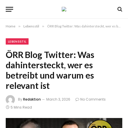
Home
»
Lebensstil
»
ÖRR Blog Twitter: Was dahintersteckt, wer es betreibt und warum es relevant ist
LEBENSSTIL
ÖRR Blog Twitter: Was
dahintersteckt, wer es
betreibt und warum es
relevant ist
By
Redaktion
March 3, 2026
No Comments
5 Mins Read